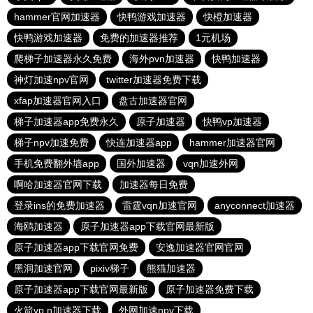
hammer官网加速器
快鸭游戏加速器
快橙加速器
快鸭游戏加速器
免费的加速器推荐
1元机场
爬梯子加速器永久免费
海外pvn加速器
快鸭加速器
神灯加速npv官网
twitter加速器免费下载
xfap加速器官网入口
盘古加速器官网
梯子加速器app免费永久
原子加速器
快鸭vp加速器
梯子npv加速免费
快连加速器app
hammer加速器官网
手机免费翻外墙app
国外加速器
vqn加速外网
啊哈加速器官网下载
加速器每日免费
登录ins的免费加速器
雷霆vqn加速官网
anyconnect加速器
海鸥加速器
原子加速器app下载官网最新版
原子加速器app下载官网免费
安逸加速器官网官网
黑洞加速官网
pixiv梯子
熊猫加速器
原子加速器app下载官网最新版
原子加速器免费下载
火箭vp n加速器下载
外网加速npv下载