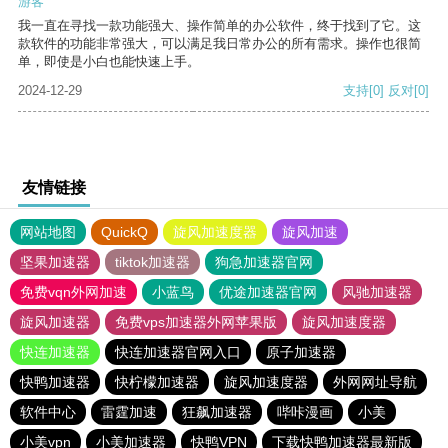
游客
我一直在寻找一款功能强大、操作简单的办公软件，终于找到了它。这
款软件的功能非常强大，可以满足我日常办公的所有需求。操作也很简
单，即使是小白也能快速上手。
2024-12-29
支持
[0]
反对
[0]
友情链接
网站地图
QuickQ
旋风加速度器
旋风加速
坚果加速器
tiktok加速器
狗急加速器官网
免费vqn外网加速
小蓝鸟
优途加速器官网
风驰加速器
旋风加速器
免费vps加速器外网苹果版
旋风加速度器
快连加速器
快连加速器官网入口
原子加速器
快鸭加速器
快柠檬加速器
旋风加速度器
外网网址导航
软件中心
雷霆加速
狂飙加速器
哔咔漫画
小美
小美vpn
小美加速器
快鸭VPN
下载快鸭加速器最新版