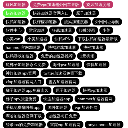
旋风加速器
免费vps加速器外网苹果版
旋风加速度器
快连加速器
快连加速器官网入口
原子加速器
快鸭加速器
快柠檬加速器
旋风加速度器
外网网址导航
软件中心
雷霆加速
狂飙加速器
哔咔漫画
小美
小美vpn
小美加速器
快鸭VPN
下载快鸭加速器最新版
hammer官网加速器
快鸭游戏加速器
快橙加速器
快鸭游戏加速器
免费的加速器推荐
1元机场
爬梯子加速器永久免费
海外pvn加速器
快鸭加速器
神灯加速npv官网
twitter加速器免费下载
xfap加速器官网入口
盘古加速器官网
梯子加速器app免费永久
原子加速器
快鸭vp加速器
梯子npv加速免费
快连加速器app
hammer加速器官网
手机免费翻外墙app
国外加速器
vqn加速外网
啊哈加速器官网下载
加速器每日免费
登录ins的免费加速器
雷霆vqn加速官网
anyconnect加速器