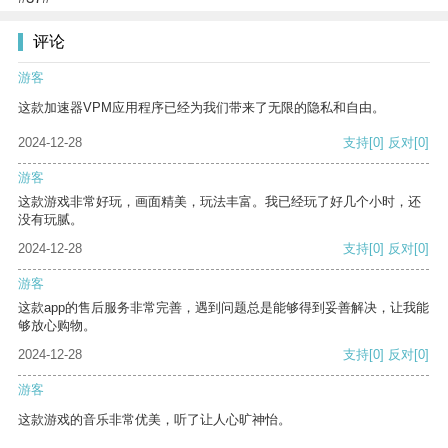
评论
游客
这款加速器VPM应用程序已经为我们带来了无限的隐私和自由。
2024-12-28
支持
[0]
反对
[0]
游客
这款游戏非常好玩，画面精美，玩法丰富。我已经玩了好几个小时，还
没有玩腻。
2024-12-28
支持
[0]
反对
[0]
游客
这款app的售后服务非常完善，遇到问题总是能够得到妥善解决，让我能
够放心购物。
2024-12-28
支持
[0]
反对
[0]
游客
这款游戏的音乐非常优美，听了让人心旷神怡。