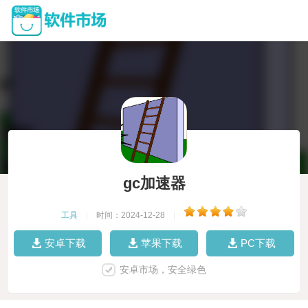
gc加速器
工具
|
时间：2024-12-28
|
安卓下载
苹果下载
PC下载
安卓市场，安全绿色