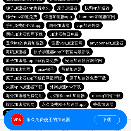
梯子加速器app免费永久
原子加速器
快鸭vp加速器
梯子npv加速免费
快连加速器app
hammer加速器官网
手机免费翻外墙app
国外加速器
vqn加速外网
啊哈加速器官网下载
加速器每日免费
登录ins的免费加速器
雷霆vqn加速官网
anyconnect加速器
海鸥加速器
原子加速器app下载官网最新版
原子加速器app下载官网免费
安逸加速器官网官网
黑洞加速官网
pixiv梯子
熊猫加速器
原子加速器app下载官网最新版
原子加速器免费下载
火箭vp n加速器下载
外网加速npv下载
海外加速器免费使用
小猫咪crash加速器
quickq官网下载
旋风加速器官网
永久免费梯子加速器app
香蕉加速器
毛豆加速器
快连vp加速器
ins的免费加速器
永久免费使用的加速器
下载
0.074453s
首页
安卓
苹果
排行
推荐