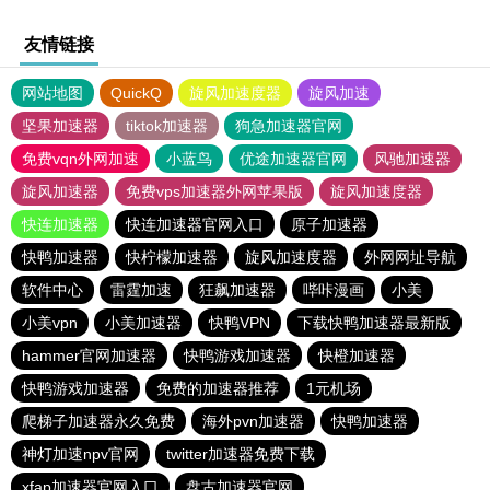
友情链接
网站地图
QuickQ
旋风加速度器
旋风加速
坚果加速器
tiktok加速器
狗急加速器官网
免费vqn外网加速
小蓝鸟
优途加速器官网
风驰加速器
旋风加速器
免费vps加速器外网苹果版
旋风加速度器
快连加速器
快连加速器官网入口
原子加速器
快鸭加速器
快柠檬加速器
旋风加速度器
外网网址导航
软件中心
雷霆加速
狂飙加速器
哔咔漫画
小美
小美vpn
小美加速器
快鸭VPN
下载快鸭加速器最新版
hammer官网加速器
快鸭游戏加速器
快橙加速器
快鸭游戏加速器
免费的加速器推荐
1元机场
爬梯子加速器永久免费
海外pvn加速器
快鸭加速器
神灯加速npv官网
twitter加速器免费下载
xfap加速器官网入口
盘古加速器官网