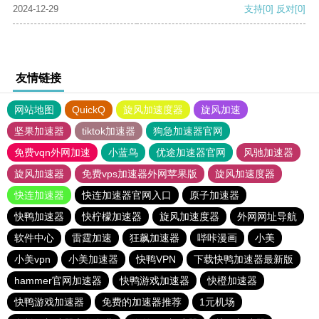
2024-12-29
支持
[0]
反对
[0]
友情链接
网站地图
QuickQ
旋风加速度器
旋风加速
坚果加速器
tiktok加速器
狗急加速器官网
免费vqn外网加速
小蓝鸟
优途加速器官网
风驰加速器
旋风加速器
免费vps加速器外网苹果版
旋风加速度器
快连加速器
快连加速器官网入口
原子加速器
快鸭加速器
快柠檬加速器
旋风加速度器
外网网址导航
软件中心
雷霆加速
狂飙加速器
哔咔漫画
小美
小美vpn
小美加速器
快鸭VPN
下载快鸭加速器最新版
hammer官网加速器
快鸭游戏加速器
快橙加速器
快鸭游戏加速器
免费的加速器推荐
1元机场