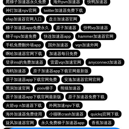
爬梯子加速器永久免费
海外pvn加速器
快鸭加速器
神灯加速npv官网
twitter加速器免费下载
xfap加速器官网入口
盘古加速器官网
梯子加速器app免费永久
原子加速器
快鸭vp加速器
梯子npv加速免费
快连加速器app
hammer加速器官网
手机免费翻外墙app
国外加速器
vqn加速外网
啊哈加速器官网下载
加速器每日免费
登录ins的免费加速器
雷霆vqn加速官网
anyconnect加速器
海鸥加速器
原子加速器app下载官网最新版
原子加速器app下载官网免费
安逸加速器官网官网
黑洞加速官网
pixiv梯子
熊猫加速器
原子加速器app下载官网最新版
原子加速器免费下载
火箭vp n加速器下载
外网加速npv下载
海外加速器免费使用
小猫咪crash加速器
quickq官网下载
旋风加速器官网
永久免费梯子加速器app
香蕉加速器