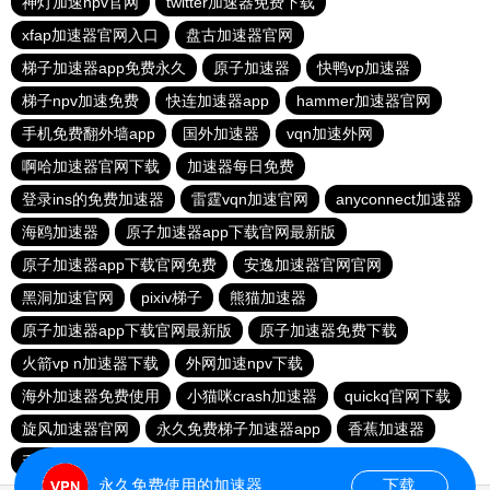
神灯加速npv官网
twitter加速器免费下载
xfap加速器官网入口
盘古加速器官网
梯子加速器app免费永久
原子加速器
快鸭vp加速器
梯子npv加速免费
快连加速器app
hammer加速器官网
手机免费翻外墙app
国外加速器
vqn加速外网
啊哈加速器官网下载
加速器每日免费
登录ins的免费加速器
雷霆vqn加速官网
anyconnect加速器
海鸥加速器
原子加速器app下载官网最新版
原子加速器app下载官网免费
安逸加速器官网官网
黑洞加速官网
pixiv梯子
熊猫加速器
原子加速器app下载官网最新版
原子加速器免费下载
火箭vp n加速器下载
外网加速npv下载
海外加速器免费使用
小猫咪crash加速器
quickq官网下载
旋风加速器官网
永久免费梯子加速器app
香蕉加速器
毛豆加速器
快连vp加速器
ins的免费加速器
永久免费使用的加速器
下载