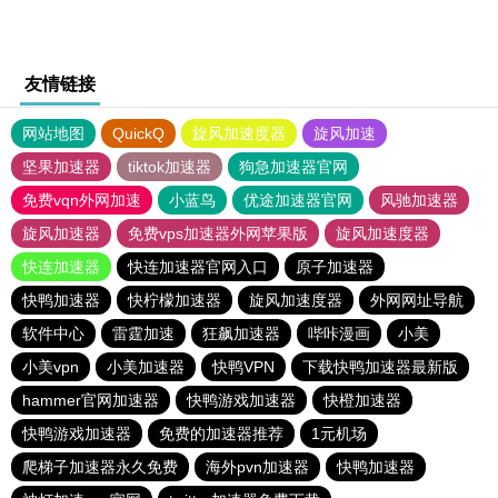
友情链接
网站地图
QuickQ
旋风加速度器
旋风加速
坚果加速器
tiktok加速器
狗急加速器官网
免费vqn外网加速
小蓝鸟
优途加速器官网
风驰加速器
旋风加速器
免费vps加速器外网苹果版
旋风加速度器
快连加速器
快连加速器官网入口
原子加速器
快鸭加速器
快柠檬加速器
旋风加速度器
外网网址导航
软件中心
雷霆加速
狂飙加速器
哔咔漫画
小美
小美vpn
小美加速器
快鸭VPN
下载快鸭加速器最新版
hammer官网加速器
快鸭游戏加速器
快橙加速器
快鸭游戏加速器
免费的加速器推荐
1元机场
爬梯子加速器永久免费
海外pvn加速器
快鸭加速器